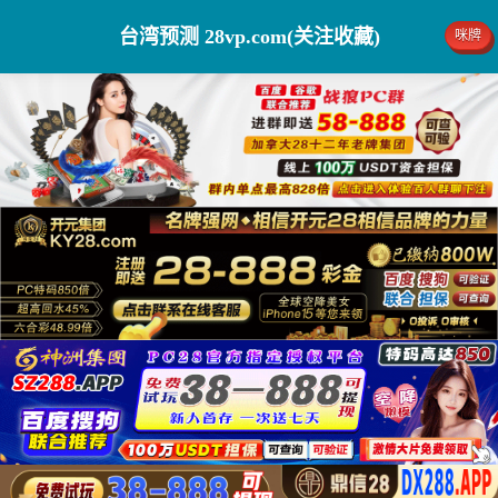
台湾预测 28vp.com(关注收藏)
咪牌